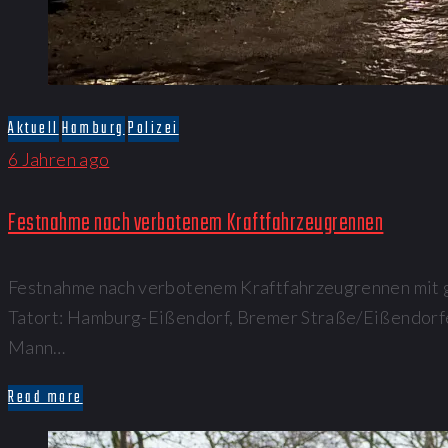
Aktuell
Hamburg
Polizei
6 Jahren ago
Festnahme nach verbotenem Kraftfahrzeugrennen
Festnahme nach verbotenem Kraftfahrzeugrennen mit g
Tatort: Hamburg-Eißendorf, Bremer Straße/Eißendorf
Mann…
Read more