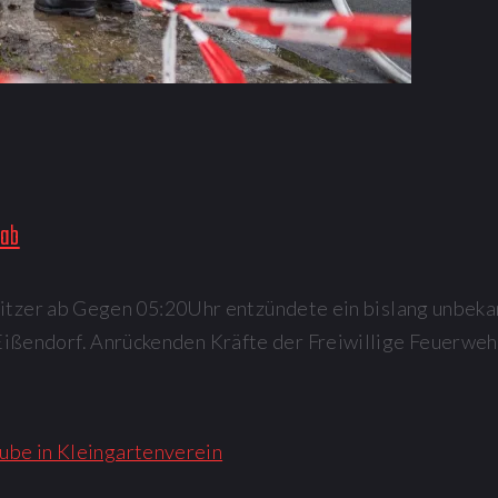
 ab
litzer ab Gegen 05:20Uhr entzündete ein bislang unbeka
ßendorf. Anrückenden Kräfte der Freiwillige Feuerweh