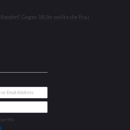
ißendorf. Gegen 18Uhr wollte die Frau
er Me