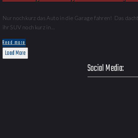
Nur noch kurz das Auto in die Garage fahren! Das dach
ihr SUV noch kurz in…
Read more
Load More
Social Media: