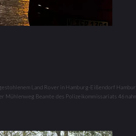
estohlenem Land Rover in Hamburg-Eißendorf Hamburg (
er Mühlenweg Beamte des Polizeikommissariats 46 nahm