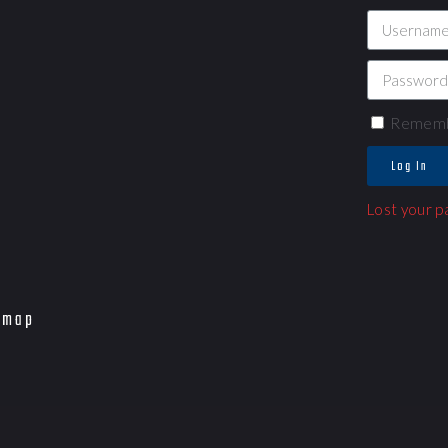
Rememb
Log In
Lost your 
emap