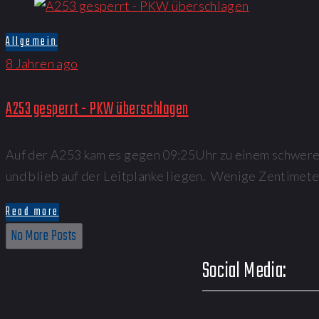
Allgemein
8 Jahren ago
A253 gesperrt - PKW überschlagen
Auf der A253 kam es gegen 09:25Uhr zu einem schwere
und blieb auf der Leitplanke liegen. Wenige Zentimet
Read more
No More Posts
Social Media: