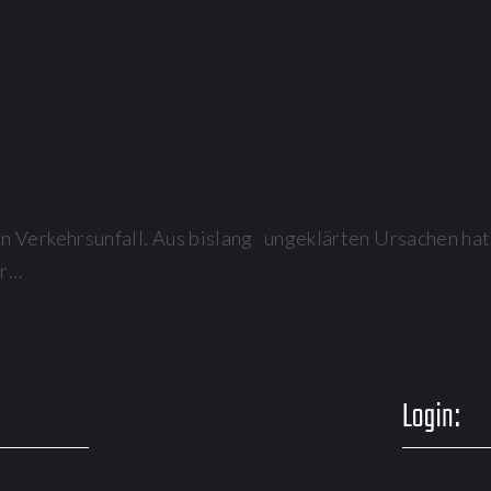
n Verkehrsunfall. Aus bislang ungeklärten Ursachen ha
er…
Login: