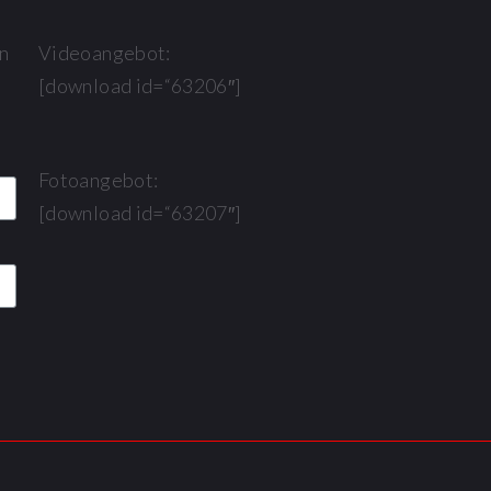
n
Videoangebot:
[download id=“63206″]
Fotoangebot:
[download id=“63207″]