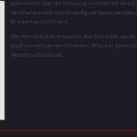
schleuderte über die Kreuzung und blieb auf dem D
Unfallwrack noch selbstständig verlassen, wurden a
Krankenhaus befördert.
Der Mercedesfahrer kam mit dem Schrecken davon. 
stadtauswärts gesperrt werden. Wieso es genau zu 
Verkehrsunfalldienst.