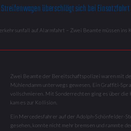
Streifenwagen überschlägt sich bei Einsatzfahrt
rkehrsunfall auf Alarmfahrt – Zwei Beamte müssen ins
Zwei Beamte der Bereitschaftspolizei waren mit d
Mühlendamm unterwegs gewesen. Ein Graffiti-Spray
vollschmieren. Mit Sonderrechten ging es über die
kam es zur Kollision.
Ein Mercedesfahrer auf der Adolph-Schönfelder-St
gesehen, konnte nicht mehr bremsen und rammte den