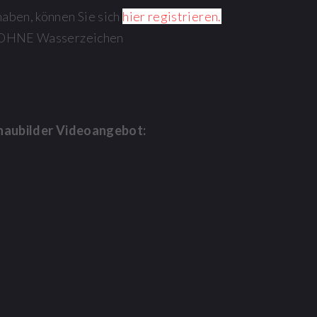
haben, können Sie sich
hier registrieren.
os OHNE Wasserzeichen
haubilder Videoangebot: