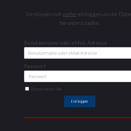
Sie müssen sich
vorher
einloggen um die Date
herunterzuladen.
Benutzername oder eMail-Adresse
Passwort
Remember Me
Einloggen