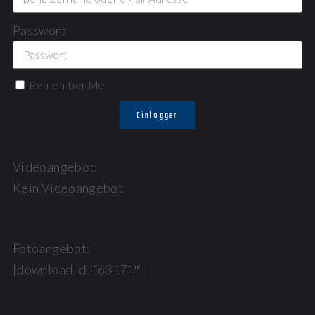
Passwort
Remember Me
Einloggen
Videoangebot:
Kein Videoangebot
Fotoangebot:
[download id=“63171″]