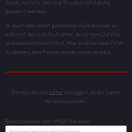
Süden, noch für mehrere Stunden vollständig
gesperrt werden.
Im durch den Unfall gebildeten Rückstau kam es
während der Unfallaufnahme des ersten Unfalles
zu einem weiteren Unfall. Hier prallten zwei PKW
zusammen, eine Person wurde leicht verletzt.
Sie müssen sich
vorher
einloggen um die Daten
herunterzuladen.
Benutzername oder eMail-Adresse