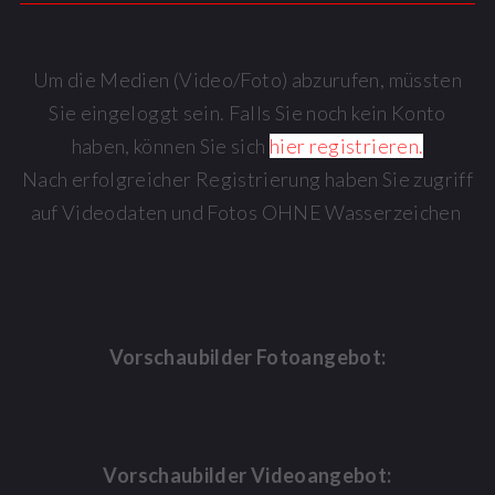
Um die Medien (Video/Foto) abzurufen, müssten
Sie eingeloggt sein. Falls Sie noch kein Konto
haben, können Sie sich
hier registrieren.
Nach erfolgreicher Registrierung haben Sie zugriff
auf Videodaten und Fotos OHNE Wasserzeichen
Vorschaubilder Fotoangebot:
Vorschaubilder Videoangebot: