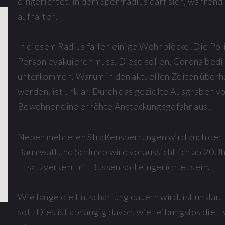
eingerichtet. In dem Sperrradius darf sich, während
aufhalten.
In diesem Radius fallen einige Wohnblöcke. Die Pol
Person evakuieren muss. Diese sollen, Corona bedi
unterkommen. Warum in den aktuellen Zeiten überh
werden, ist unklar. Durch das gezielte Ausgraben 
Bewohner eine erhöhte Ansteckungsgefahr aus!
Neben mehreren Straßensperrungen wird auch der 
Baumwall und Schlump wird voraussichtlich ab 20Uh
Ersatzverkehr mit Bussen soll eingerichtet sein.
Wie lange die Entschärfung dauern wird, ist unklar
soll. Dies ist abhängig davon, wie reibungslos die