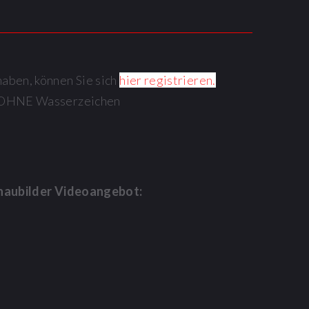
haben, können Sie sich
hier registrieren.
os OHNE Wasserzeichen
haubilder Videoangebot: