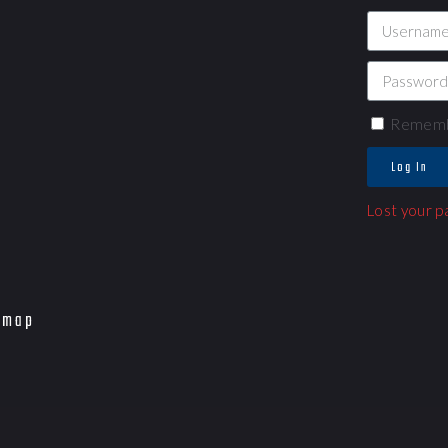
Rememb
Log In
Lost your 
emap