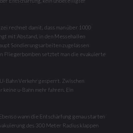
 der Entschärfung, kein unbeteiligter
izei rechnet damit, dass man über 1000
ngt mit Abstand, in den Messehallen
aupt Sondierungsarbeiten zugelassen
von Fliegerbomben setztet man die evakuierte
U-Bahn Verkehr gesperrt. Zwischen
r keine u-Bahn mehr fahren. Ein
. Ebenso wann die Entschärfung genau starten
 Evakuierung des 300 Meter Radius klappen