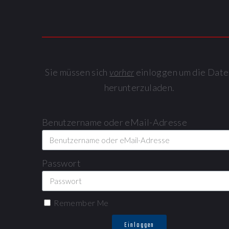
Sie müssen sich
vorher
einloggen um die Date
herunterzuladen.
Benutzername oder eMail-Adresse
Passwort
Remember Me
Einloggen