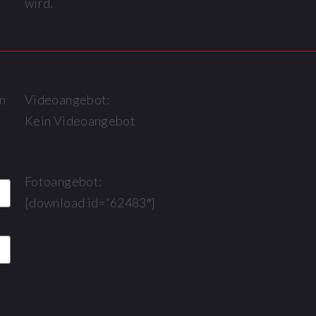
wird.
n
Videoangebot:
Kein Videoangebot
Fotoangebot:
[download id=“62483″]