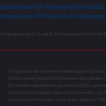
liegerbombe auf dem Heiligengeistfeld gefunden
chärfung müssen 1000 Menschen ihre Wohnungen 
fung dauern wird, ist unklar. Ebenso wann die Entschärf
Großeinsatz der Feuerwehr Hamburg am Mittwoch. S
Polizei und des Kampfmittelräumdienstes auf dem H
Bei Sondierungsarbeiten wurde eine 500 Lbs große
muss noch am heutigen Tag entschärft werden. Zur 
allen anderen Behörden, einen Sperrradius von 30