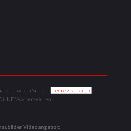
haben, können Sie sich
hier registrieren.
os OHNE Wasserzeichen
haubilder Videoangebot: