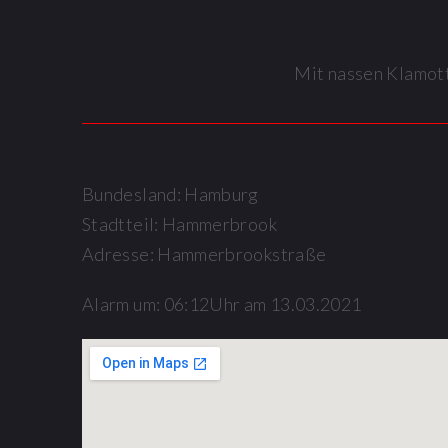
Mit nassen Klamott
Bundesland: Hamburg
Stadtteil: Hammerbrook
Adresse: Hammerbrookstraße
Alarm um: 06:12Uhr am 13.03.2021