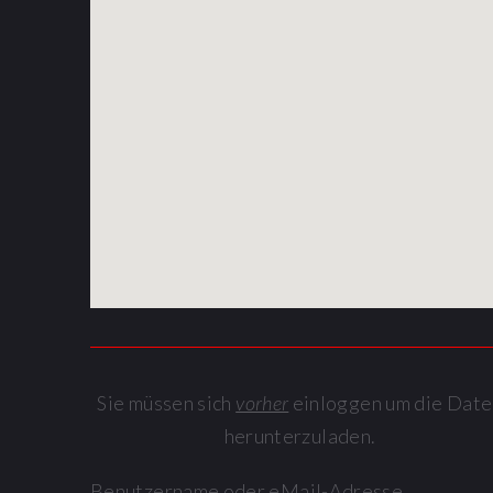
Sie müssen sich
vorher
einloggen um die Date
herunterzuladen.
Benutzername oder eMail-Adresse