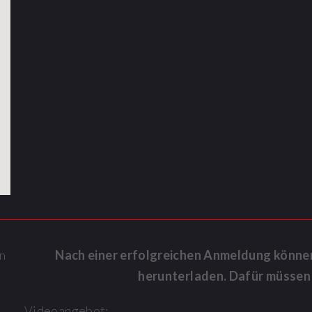
n
Nach einer erfolgreichen Anmeldung könne
herunterladen. Dafür müssen S
Videoangebot: