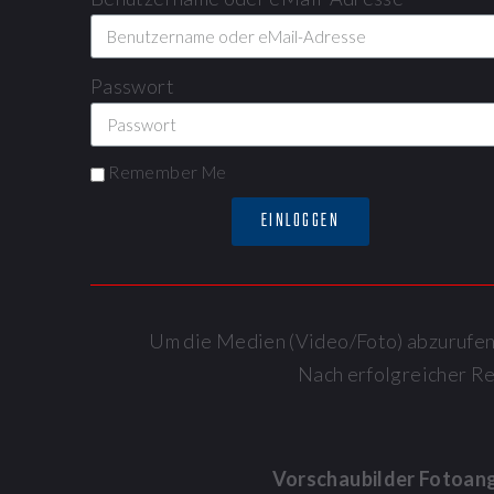
Passwort
Remember Me
EINLOGGEN
Um die Medien (Video/Foto) abzurufen, 
Nach erfolgreicher R
Vorschaubilder Fotoan