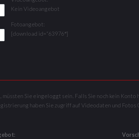
Kein Videoangebot
Fotoangebot:
[download id=“63976″]
müssten Sie eingeloggt sein. Falls Sie noch kein Konto 
egistrierung haben Sie zugriff auf Videodaten und Fot
gebot:
Vorsc