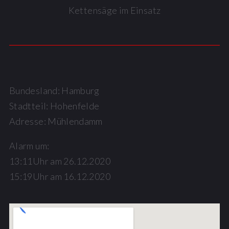
Kettensäge im Einsatz
Bundesland: Hamburg
Stadtteil: Hohenfelde
Adresse: Mühlendamm
Alarm um:
13:11Uhr am 26.12.2020
15:19Uhr am 16.12.2020