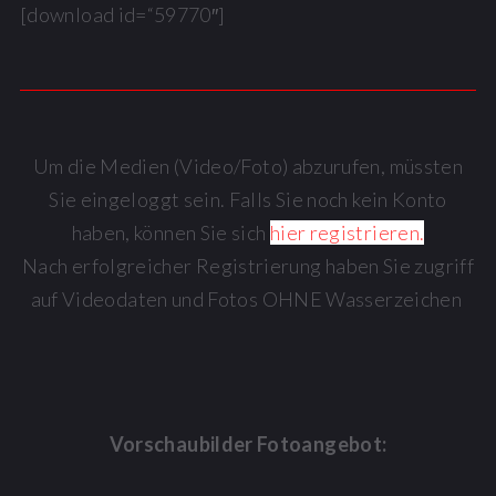
[download id=“59770″]
Um die Medien (Video/Foto) abzurufen, müssten
Sie eingeloggt sein. Falls Sie noch kein Konto
haben, können Sie sich
hier registrieren.
Nach erfolgreicher Registrierung haben Sie zugriff
auf Videodaten und Fotos OHNE Wasserzeichen
Vorschaubilder Fotoangebot: