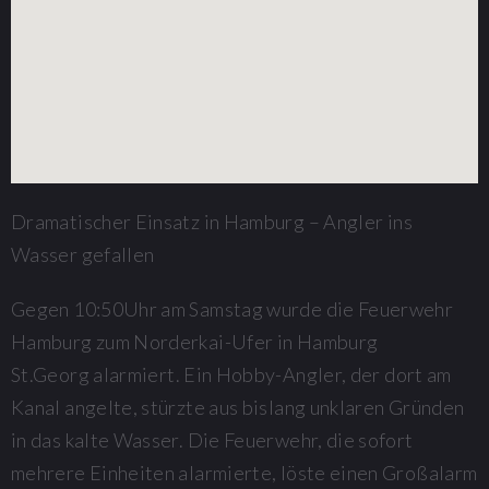
Dramatischer Einsatz in Hamburg
–
Angler ins
Wasser gefallen
Gegen 10:50Uhr am Samstag wurde die Feuerwehr
Hamburg zum
Norderkai-Ufer
in Hamburg
St.
Georg
alarmiert. Ein Hobby-Angler, der dort am
Kanal angelte, stürzte aus bislang unklaren Gründen
in das kalte Wasser. Die Feuerwehr, die sofort
mehrere Einheiten alarmierte, löste einen Großalarm