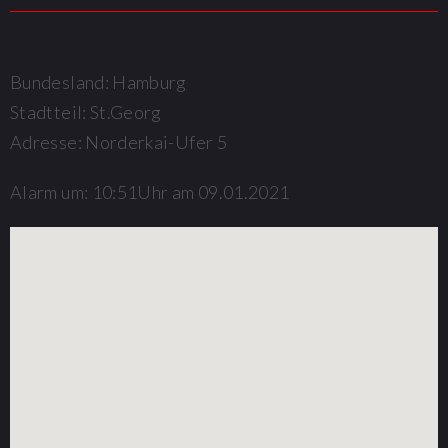
Bundesland: Hamburg
Stadtteil: St.Georg
Adresse: Norderkai-Ufer 5
Alarm um: 10:51Uhr am 09.01.2021