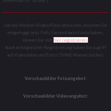
Um die Medien (Video/Foto) abzurufen, müssten Sie
eingeloggt sein. Falls Sie noch kein Konto haben,
können Sie sich
hier registrieren.
Nach erfolgreicher Registrierung haben Sie zugriff
auf Videodaten und Fotos OHNE Wasserzeichen
Vorschaubilder Fotoangebot:
Vorschaubilder Videoangebot: