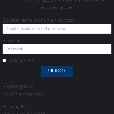
herunterzuladen.
Benutzername oder eMail-Adresse
Passwort
Remember Me
EINLOGGEN
Videoangebot:
Kein Videoangebot
Fotoangebot:
[download id=“60506″]