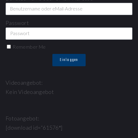
Passwort
Remember Me
Einloggen
Videoangebot:
Kein Videoangebot
Fotoangebot:
[download id=“61576″]