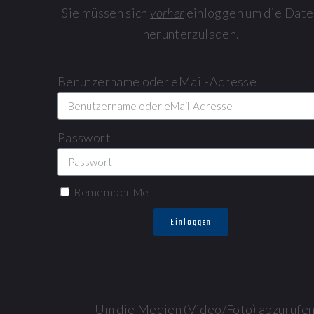
Sie müssen sich
vorher
einloggen um die Date
herunterzuladen.
Benutzername oder eMail-Adresse
Passwort
Remember Me
Einloggen
Um die Medien (Video/Foto) abzurufen, 