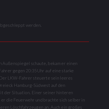
n
 abgeschleppt werden.
n Außenspiegel schaute, bekam er einen
Fahrer gegen 20:35Uhr auf eine starke
Der LKW-Fahrer steuerte sein leeres
Dreieck Hamburg-Südwest auf den
t der Situation. Einer seiner hinteren
 er die Feuerwehr und brachte sich selber in
reren Löschfahrzeugen an. Auch ein großes