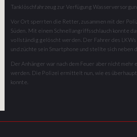
Tanklöschfahrzeug zur Verfügung Wasserversorgung
Vor Ort sperrten die Retter, zusammen mit der Poli
Süden. Mit einem Schnellangriffsschlauch konnte d
vollständig gelöscht werden. Der Fahrer des LKWs
und züchte sein Smartphone und stellte sich neben d
Der Anhänger war nach dem Feuer aber nicht mehr 
werden. Die Polizei ermittelt nun, wie es überhau
konnte.