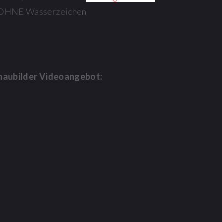
os OHNE Wasserzeichen
haubilder Videoangebot: