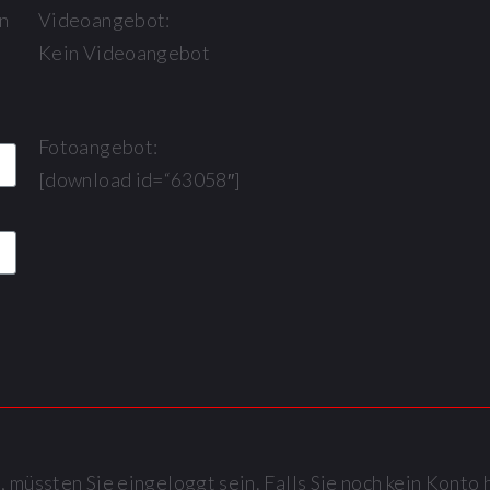
n
Videoangebot:
Kein Videoangebot
Fotoangebot:
[download id=“63058″]
müssten Sie eingeloggt sein. Falls Sie noch kein Konto 