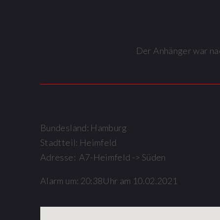
Der Anhänger war nac
Bundesland: Hamburg
Stadtteil: Heimfeld
Adresse: A7-Heimfeld -> Süden
Alarm um: 20:38Uhr am 10.02.2021