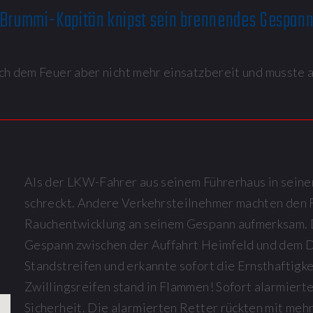
Brummi-Kapitän knipst sein brennendes Gespan
h dem Feuer aber nicht mehr einsatzbereit und musste
Als der LKW-Fahrer aus seinem Führerhaus in seine
schreckt. Andere Verkehrsteilnehmer machten den 
Rauchentwicklung an seinem Gespann aufmerksam. 
Gespann zwischen der Auffahrt Heimfeld und dem 
Standstreifen und erkannte sofort die Ernsthaftigkei
Zwillingsreifen stand in Flammen! Sofort alarmierte
Sicherheit. Die alarmierten Retter rückten mit meh