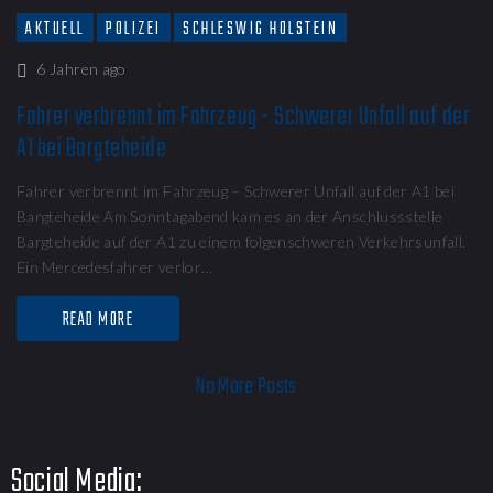
AKTUELL
POLIZEI
SCHLESWIG HOLSTEIN
6 Jahren ago
Fahrer verbrennt im Fahrzeug - Schwerer Unfall auf der
A1 bei Bargteheide
Fahrer verbrennt im Fahrzeug – Schwerer Unfall auf der A1 bei
Bargteheide Am Sonntagabend kam es an der Anschlussstelle
Bargteheide auf der A1 zu einem folgenschweren Verkehrsunfall.
Ein Mercedesfahrer verlor…
READ MORE
No More Posts
Social Media: