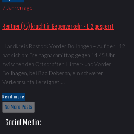
7 Jahren ago
Rentner (75) kracht in Gegenverkehr - L12 gesperrt
Landkreis Rostock Vorder Bollhagen – Auf der L12
hat sich am Freitagnachmittag gegen 14.45 Uhr
zwischen den Ortschaften Hinter- und Vorder
Bollhagen, bei Bad Doberan, ein schwerer
Verkehrsunfall ereignet.…
Read more
No More Posts
Social Media: