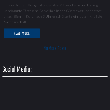
In den frühen Morgenstunden des Mittwochs haben bislang
unbekannte Täter eine Bankfiliale in der Güstrower Innenstadt
angegriffen. Kurz nach 3 Uhr erschütterte ein lauter Knall die
Nachbarschaft…
READ MORE
No More Posts
Social Media: